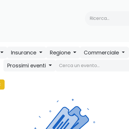
tervento
​NGA
​Vai ad AUA Insurance
Eventi/Webinar
Insurance
Regione
Commerciale
Prossimi eventi
×