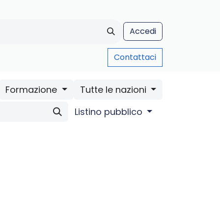
Accedi
Contattaci
AUA Formazione
Chi siamo
Assistenza
Contatti
Blo
Formazione
Tutte le nazioni
Listino pubblico