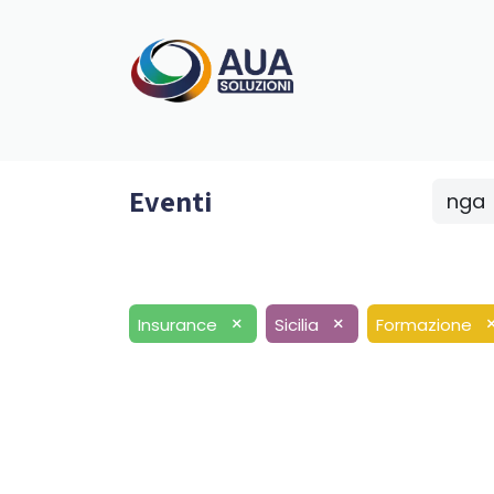
Home
Progetti
Ag.Digitale
Aree di in
Eventi
nga
×
×
Insurance
Sicilia
Formazione