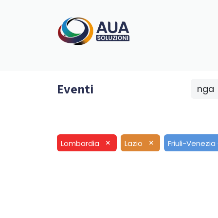
Home
Progetti
Ag.Digitale
Aree di in
Eventi
nga
×
×
Lombardia
Lazio
Friuli-Venezia 