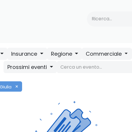
tervento
​NGA
​Vai ad AUA Insurance
Eventi/Webinar
Insurance
Regione
Commerciale
Prossimi eventi
×
Giulia