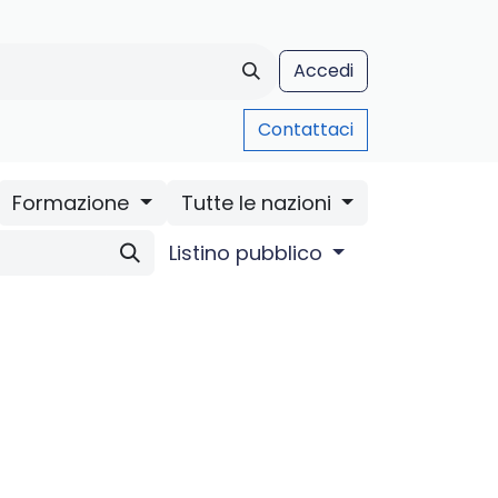
Accedi
Contattaci
AUA Formazione
Chi siamo
Assistenza
Contatti
Blo
Formazione
Tutte le nazioni
Listino pubblico