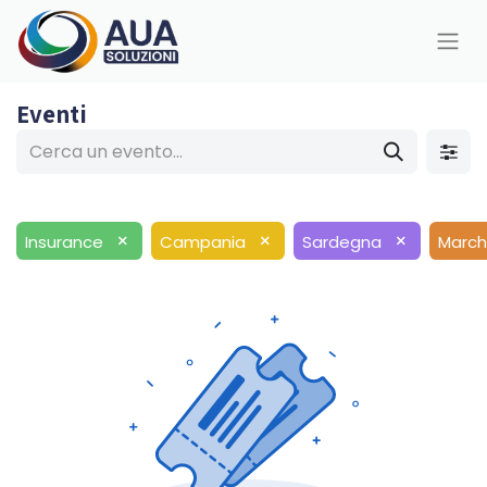
Eventi
×
×
×
Insurance
Campania
Sardegna
Marc