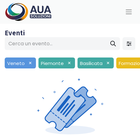
Eventi
×
×
×
Veneto
Piemonte
Basilicata
Formazi