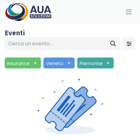
Eventi
×
×
×
Insurance
Veneto
Piemonte