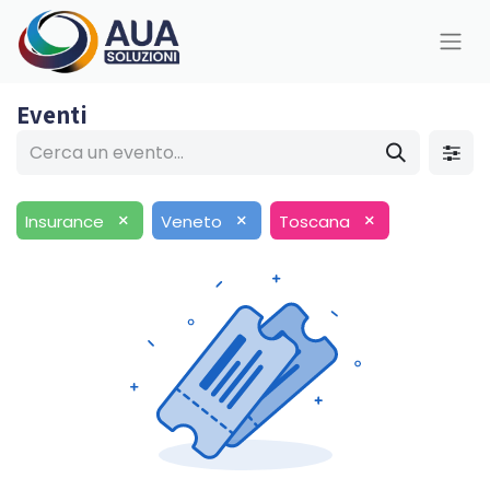
Eventi
×
×
×
Insurance
Veneto
Toscana