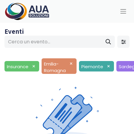
Eventi
×
Emilia-
×
×
Insurance
Piemonte
Sarde
Romagna