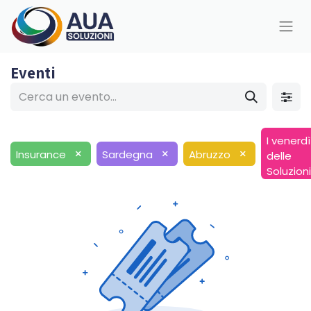
Eventi
I venerdì
×
×
×
Insurance
Sardegna
Abruzzo
delle
Soluzioni