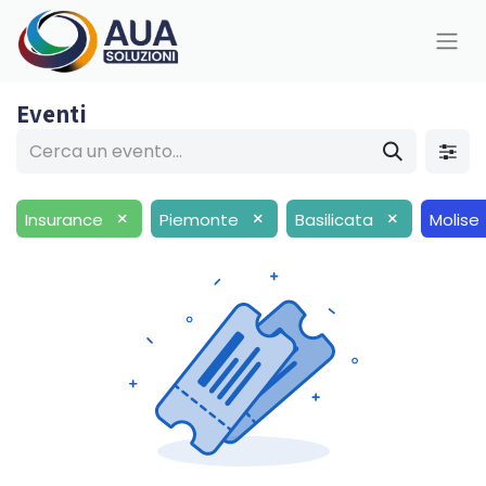
Eventi
×
×
×
Insurance
Piemonte
Basilicata
Molise