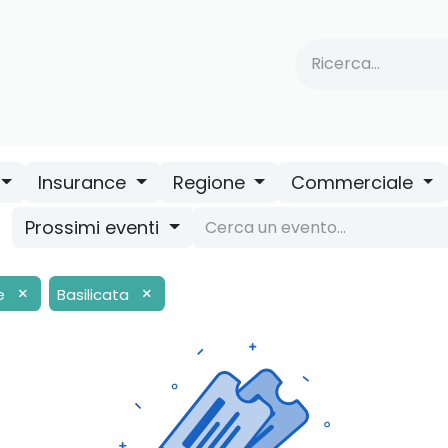
tervento
​NGA
​Vai ad AUA Insurance
Eventi/Webinar
Insurance
Regione
Commerciale
Prossimi eventi
×
×
e
Basilicata