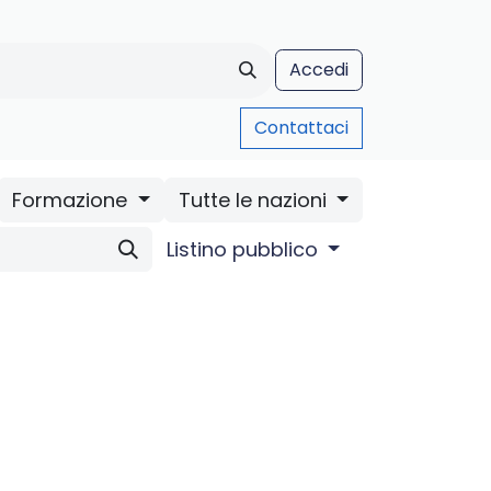
Accedi
Contattaci
AUA Formazione
Chi siamo
Assistenza
Contatti
Blo
Formazione
Tutte le nazioni
Listino pubblico