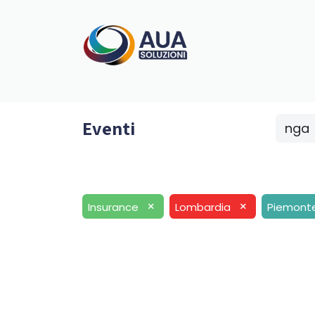
Home
Progetti
Ag.Digitale
Aree di in
Eventi
nga
×
×
Insurance
Lombardia
Piemont