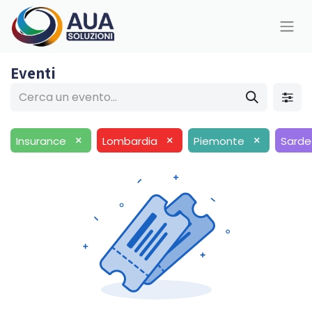
Eventi
×
×
×
Insurance
Lombardia
Piemonte
Sard