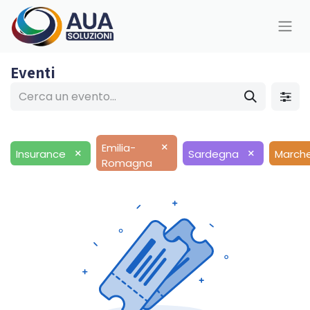
Eventi
×
Emilia-
×
×
Insurance
Sardegna
March
Romagna