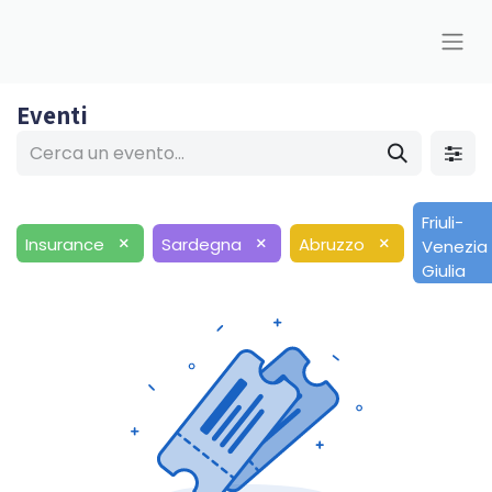
Eventi
Friuli-
×
×
×
Insurance
Sardegna
Abruzzo
Venezia
Giulia