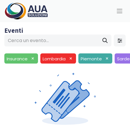
Eventi
×
×
×
Insurance
Lombardia
Piemonte
Sard