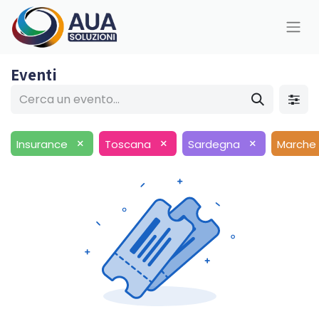
Eventi
×
×
×
Insurance
Toscana
Sardegna
Marche