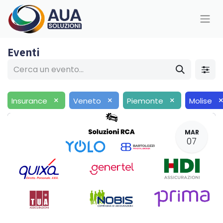
Eventi
×
×
×
Insurance
Veneto
Piemonte
Molise
MAR
07