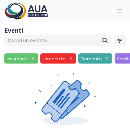
Eventi
×
×
×
Insurance
Lombardia
Piemonte
Sard